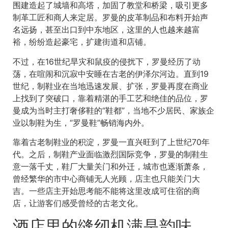
围建造起了城墙和高塔，加固了教堂和桥梁，吸引更多
制革工匠和商人来定居。罗曼的皮革制品和布料开始声
名远扬，甚至出口到中东地区，这里的人也越来越富
裕，纷纷造起豪宅，扩建街道和店铺。
不过，在16世纪旱灾和鼠疫的侵扰下，罗曼经历了动
荡，在喧闹和沉寂中安睡在古老的伊泽尔河边。直到19
世纪，制鞋业在当地迅速发展、扩张，罗曼再度在商业
上找到了突破口，靠着精湛的手工艺和绝佳的品位，罗
曼成为当时主打奢侈鞋的“鞋都”，当地不少居民、家族企
业以制鞋为生，“罗曼鞋”畅销海内外。
靠着古老制鞋业的积淀，罗曼一直兴旺到了上世纪70年
代。之后，制鞋产业面临激烈国际竞争，罗曼的制鞋生
意一落千丈，鞋厂大量关门和外迁，城市也逐渐萧条，
曾经繁华的市中心商铺无人光顾，店主也只能关门大
吉。一些店主开始思考能不能将这里改成可住宿的商
店，让游客们感受曾经的古老文化。
酒店里的缝纫机满是韵味