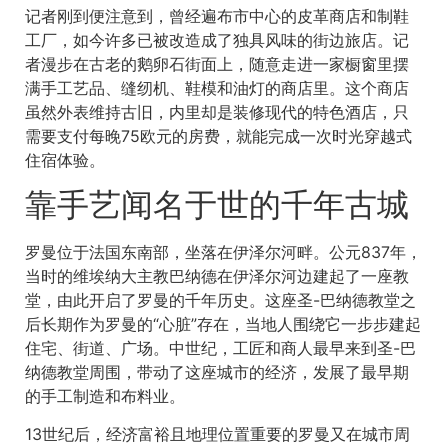
记者刚到便注意到，曾经遍布市中心的皮革商店和制鞋
工厂，如今许多已被改造成了独具风味的街边旅店。记
者漫步在古老的鹅卵石街面上，随意走进一家橱窗里摆
满手工艺品、缝纫机、鞋模和油灯的商店里。这个商店
虽然外表维持古旧，内里却是装修现代的特色酒店，只
需要支付每晚75欧元的房费，就能完成一次时光穿越式
住宿体验。
靠手艺闻名于世的千年古城
罗曼位于法国东南部，坐落在伊泽尔河畔。公元837年，
当时的维埃纳大主教巴纳德在伊泽尔河边建起了一座教
堂，由此开启了罗曼的千年历史。这座圣-巴纳德教堂之
后长期作为罗曼的“心脏”存在，当地人围绕它一步步建起
住宅、街道、广场。中世纪，工匠和商人最早来到圣-巴
纳德教堂周围，带动了这座城市的经济，发展了最早期
的手工制造和布料业。
13世纪后，经济富裕且地理位置重要的罗曼又在城市周