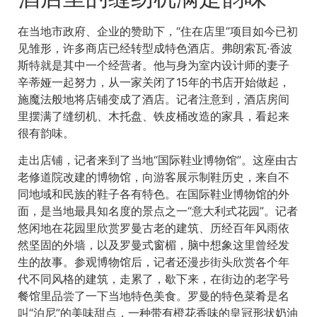
在当地市政府、企业的赞助下，“住在店里”项目如今已初
见雏形，许多商店已经转型成特色酒店。弗朗索瓦·香波
斯特就是其中一个经营者。他与身为室内设计师的妻子
辛蒂娅一起努力，从一家关闭了15年的书店开始做起，
施魔法般地将店铺变成了酒店。记者注意到，酒店房间
里摆满了缝纫机、木托盘、铁皮桶改造的家具，看起来
很有韵味。
走出店铺，记者来到了当地“国际鞋业博物馆”。这座由古
老修道院改建的博物馆，向游客展示制鞋历史，来自不
同地域和民族的鞋子各有特色。在国际鞋业博物馆的外
面，是当地最具知名度的景点之一“意大利式花园”。记者
悠闲地在花园里欣赏罗曼古老的建筑、历经百年风雨依
然坚固的外墙，以及罗曼式窗楣，脑中想象这里曾经发
生的故事。参观博物馆后，记者还漫步街头欣赏各个年
代不同风格的建筑，走累了，歇下来，在街边的老字号
餐馆里品尝了一下当地特色美食。罗曼的特色菜肴是名
叫“泊尼”的美味甜点，一种带有橙花香味的皇冠形状奶油